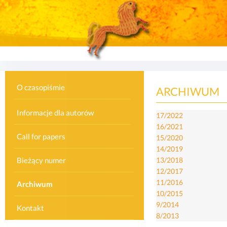
Przejdź do treści
O czasopiśmie
ARCHIWUM
Informacje dla autorów
17/2022
16/2021
Call for papers
15/2020
14/2019
Bieżący numer
13/2018
12/2017
11/2016
Archiwum
10/2015
9/2014
Kontakt
8/2013